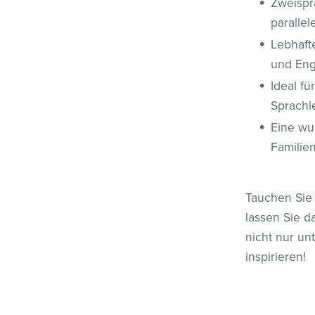
Zweispr
paralle
Lebhafte
und Eng
Ideal fü
Sprachl
Eine wu
Familie
Tauchen Sie 
lassen Sie 
nicht nur un
inspirieren!