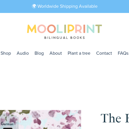
🌍 Worldwide Shipping Available
Shop
Audio
Blog
About
Plant a tree
Contact
FAQs
The 