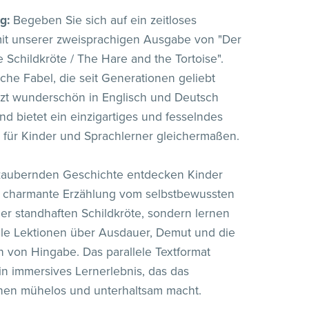
g:
Begeben Sie sich auf ein zeitloses
it unserer zweisprachigen Ausgabe von "Der
 Schildkröte / The Hare and the Tortoise".
sche Fabel, die seit Generationen geliebt
etzt wunderschön in Englisch und Deutsch
und bietet ein einzigartiges und fesselndes
 für Kinder und Sprachlerner gleichermaßen.
ezaubernden Geschichte entdecken Kinder
ie charmante Erzählung vom selbstbewussten
r standhaften Schildkröte, sondern lernen
lle Lektionen über Ausdauer, Demut und die
von Hingabe. Das parallele Textformat
in immersives Lernerlebnis, das das
nen mühelos und unterhaltsam macht.