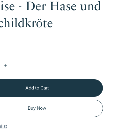
ise - Der Hase und
childkröte
Add to Cart
Buy Now
list