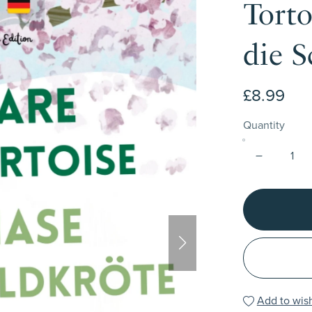
Torto
die S
£8.99
Quantity
Add to wish