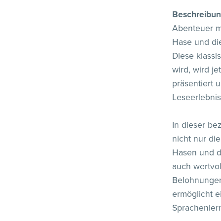
Beschreibun
Abenteuer m
Hase und die
Diese klassi
wird, wird j
präsentiert 
Leseerlebnis
In dieser b
nicht nur d
Hasen und de
auch wertvo
Belohnungen 
ermöglicht e
Sprachenler