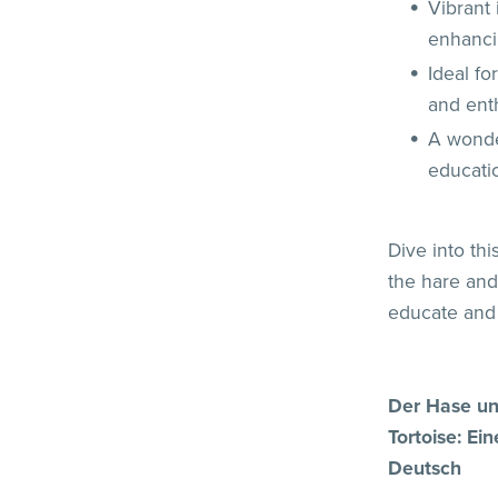
Vibrant 
enhanci
Ideal fo
and enth
A wonder
educatio
Dive into thi
the hare and 
educate and 
Der Hase un
Tortoise: Ei
Deutsch