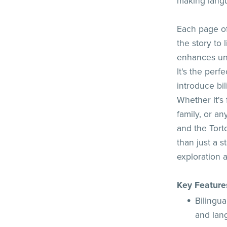
making langu
Each page of 
the story to 
enhances und
It's the perf
introduce bi
Whether it's 
family, or an
and the Tort
than just a s
exploration a
Key Feature
Bilingua
and lan